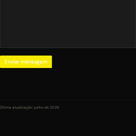
Enviar mensagem
Última atualização: junho de 2026