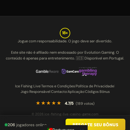
18+
Jogue com responsabilidade. O jogo deve ser divertido.
Este site não é afiliado nem endossado por
Evolution Gaming
. O
conteúdo é apenas para entretenimento. 🇺🇸 Disponível em Portugal.
Ice Fishing Live
Termos e Condições
Política de Privacidade
|
|
|
Jogo Responsável
Contacto
Aplicação
Códigos Bônus
|
|
|
★★★★★
4.7
/5
(
189
votos)
© 2026 ice-fishing-live-casino-game.com
RESGATE SEU BÔNUS
206
jogadores online
Portuguese