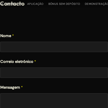
Contacto
Saltar
ICE FISHING LIVE
APLICAÇÃO
BÔNUS SEM DEPÓSITO
DEMONSTRAÇÃ
para
o
conteúdo
Nome
*
Correio eletrónico
*
Mensagem
*