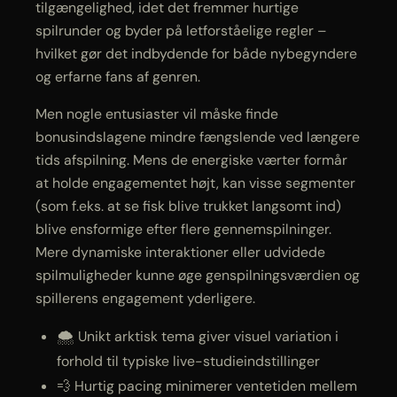
tilgængelighed, idet det fremmer hurtige
spilrunder og byder på letforståelige regler –
hvilket gør det indbydende for både nybegyndere
og erfarne fans af genren.
Men nogle entusiaster vil måske finde
bonusindslagene mindre fængslende ved længere
tids afspilning. Mens de energiske værter formår
at holde engagementet højt, kan visse segmenter
(som f.eks. at se fisk blive trukket langsomt ind)
blive ensformige efter flere gennemspilninger.
Mere dynamiske interaktioner eller udvidede
spilmuligheder kunne øge genspilningsværdien og
spillerens engagement yderligere.
🌨️ Unikt arktisk tema giver visuel variation i
forhold til typiske live-studieindstillinger
💨 Hurtig pacing minimerer ventetiden mellem