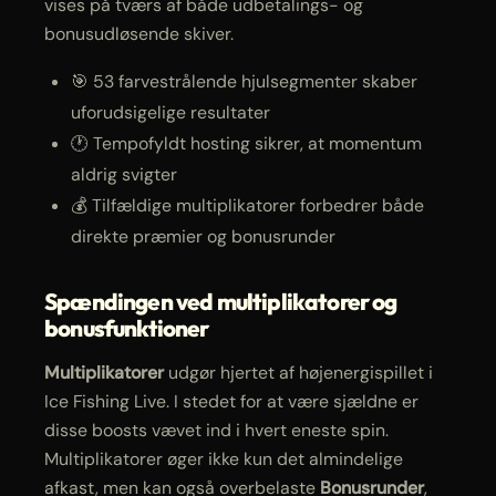
vises på tværs af både udbetalings- og
bonusudløsende skiver.
🎯 53 farvestrålende hjulsegmenter skaber
uforudsigelige resultater
🕐 Tempofyldt hosting sikrer, at momentum
aldrig svigter
💰 Tilfældige multiplikatorer forbedrer både
direkte præmier og bonusrunder
Spændingen ved multiplikatorer og
bonusfunktioner
Multiplikatorer
udgør hjertet af højenergispillet i
Ice Fishing Live
. I stedet for at være sjældne er
disse boosts vævet ind i hvert eneste spin.
Multiplikatorer øger ikke kun det almindelige
afkast, men kan også overbelaste
Bonusrunder
,