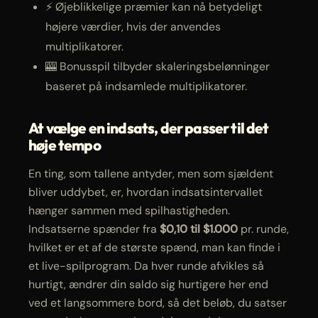
⚡ Øjeblikkelige præmier kan nå betydeligt
højere værdier, hvis der anvendes
multiplikatorer.
🎰 Bonusspil tilbyder skaleringsbelønninger
baseret på indsamlede multiplikatorer.
At vælge en indsats, der passer til det
høje tempo
En ting, som tallene antyder, men som sjældent
bliver uddybet, er, hvordan indsatsintervallet
hænger sammen med spilhastigheden.
Indsatserne spænder fra
$0,10 til $1.000
pr. runde,
hvilket er et af de største spænd, man kan finde i
et live-spilprogram. Da hver runde afvikles så
hurtigt, ændrer din saldo sig hurtigere her end
ved et langsommere bord, så det beløb, du satser