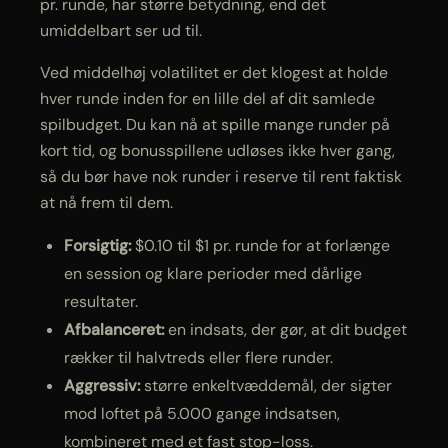
pr. runde, har større betydning, end det
umiddelbart ser ud til.
Ved middelhøj volatilitet er det klogest at holde
hver runde inden for en lille del af dit samlede
spilbudget. Du kan nå at spille mange runder på
kort tid, og bonusspillene udløses ikke hver gang,
så du bør have nok runder i reserve til rent faktisk
at nå frem til dem.
Forsigtig:
$0.10 til $1 pr. runde for at forlænge
en session og klare perioder med dårlige
resultater.
Afbalanceret:
en indsats, der gør, at dit budget
rækker til halvtreds eller flere runder.
Aggressiv:
større enkeltvæddemål, der sigter
mod loftet på 5.000 gange indsatsen,
kombineret med et fast stop-loss.