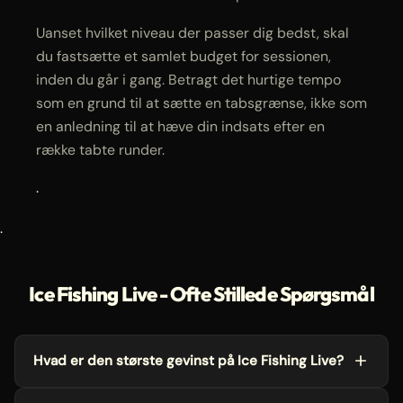
Uanset hvilket niveau der passer dig bedst, skal
du fastsætte et samlet budget for sessionen,
inden du går i gang. Betragt det hurtige tempo
som en grund til at sætte en tabsgrænse, ikke som
en anledning til at hæve din indsats efter en
række tabte runder.
.
.
Ice Fishing Live
- Ofte Stillede Spørgsmål
Hvad er den største gevinst på Ice Fishing Live?
Ice Fishing Live byder på en maksimal gevinst på 5.000