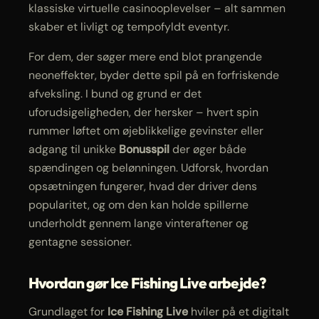
klassiske virtuelle casinooplevelser – alt sammen
skaber et livligt og tempofyldt eventyr.
For dem, der søger mere end blot prangende
neoneffekter, byder dette spil på en forfriskende
afveksling. I bund og grund er det
uforudsigeligheden, der hersker – hvert spin
rummer løftet om øjeblikkelige gevinster eller
adgang til unikke
Bonusspil
der øger både
spændingen og belønningen. Udforsk, hvordan
opsætningen fungerer, hvad der driver dens
popularitet, og om den kan holde spillerne
underholdt gennem lange vinteraftener og
gentagne sessioner.
Hvordan gør
Ice Fishing Live
arbejde?
Grundlaget for
Ice Fishing Live
hviler på et digitalt