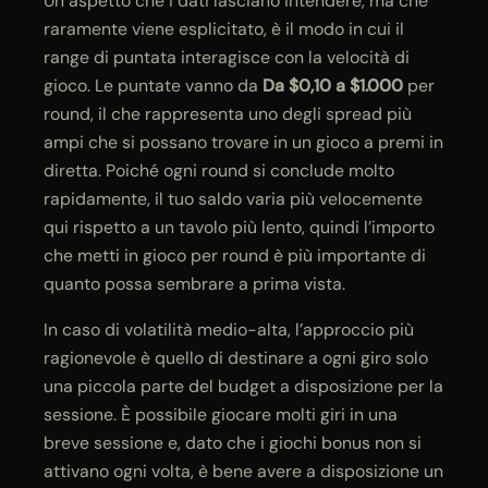
Un aspetto che i dati lasciano intendere, ma che
raramente viene esplicitato, è il modo in cui il
range di puntata interagisce con la velocità di
gioco. Le puntate vanno da
Da $0,10 a $1.000
per
round, il che rappresenta uno degli spread più
ampi che si possano trovare in un gioco a premi in
diretta. Poiché ogni round si conclude molto
rapidamente, il tuo saldo varia più velocemente
qui rispetto a un tavolo più lento, quindi l’importo
che metti in gioco per round è più importante di
quanto possa sembrare a prima vista.
In caso di volatilità medio-alta, l’approccio più
ragionevole è quello di destinare a ogni giro solo
una piccola parte del budget a disposizione per la
sessione. È possibile giocare molti giri in una
breve sessione e, dato che i giochi bonus non si
attivano ogni volta, è bene avere a disposizione un