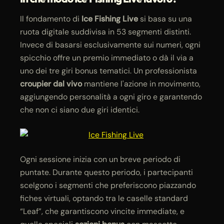
Il fondamento di
Ice Fishing Live
si basa su una
ruota digitale suddivisa in 53 segmenti distinti.
Invece di basarsi esclusivamente sui numeri, ogni
spicchio offre un premio immediato o dà il via a
uno dei tre giri bonus tematici. Un professionista
croupier dal vivo
mantiene l'azione in movimento,
aggiungendo personalità a ogni giro e garantendo
che non ci siano due giri identici.
Ogni sessione inizia con un breve periodo di
puntate. Durante questo periodo, i partecipanti
scelgono i segmenti che preferiscono piazzando
fiches virtuali, optando tra le caselle standard
“Leaf”, che garantiscono vincite immediate, e