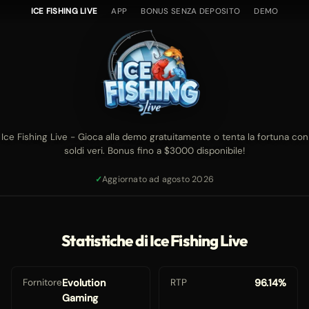
Ice Fishing Live - Indice
Vai
🎰
ICE FISHING LIVE
APP
BONUS SENZA DEPOSITO
DEMO
al
C
contenuto
a
Demo Ice Fishing Live
s
Video Ice Fishing Live
a
Statistiche e RTP di Ice Fishing Live
🎮
Ice Fishing Live Guida e suggerimenti
I
Ice Fishing Live FAQ
c
Ice Fishing Live Bonus e Codice Promozionale
Ice Fishing Live
- Gioca alla demo gratuitamente o tenta la fortuna con
e
soldi veri. Bonus fino a $3000 disponibile!
F
i
✓
Aggiornato ad agosto 2026
s
h
GIOCA ORA - SOLDI VERI
i
Statistiche di
Ice Fishing Live
n
PROVA LA DEMO
g
Fornitore
Evolution
RTP
96.14%
L
2,297
iscritti oggi
✓
Piattaforma Certificata
🔒
Pagamento Sicuro
Gaming
i