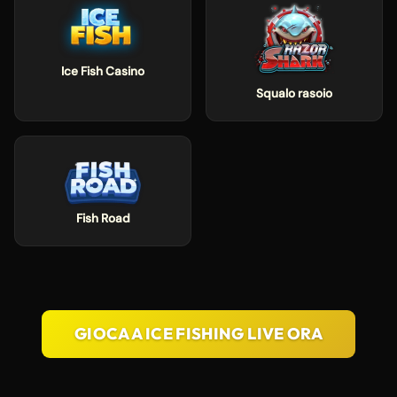
Ice Fish Casino
Squalo rasoio
Fish Road
GIOCA A
ICE FISHING LIVE
ORA