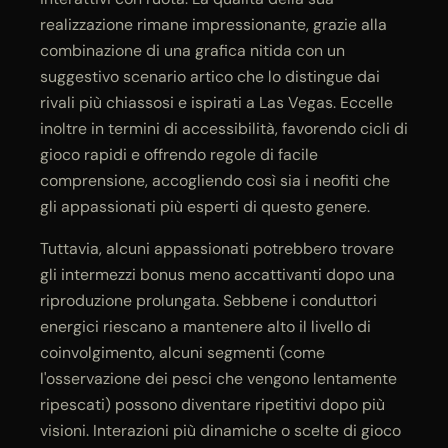
realizzazione rimane impressionante, grazie alla
combinazione di una grafica nitida con un
suggestivo scenario artico che lo distingue dai
rivali più chiassosi e ispirati a Las Vegas. Eccelle
inoltre in termini di accessibilità, favorendo cicli di
gioco rapidi e offrendo regole di facile
comprensione, accogliendo così sia i neofiti che
gli appassionati più esperti di questo genere.
Tuttavia, alcuni appassionati potrebbero trovare
gli intermezzi bonus meno accattivanti dopo una
riproduzione prolungata. Sebbene i conduttori
energici riescano a mantenere alto il livello di
coinvolgimento, alcuni segmenti (come
l'osservazione dei pesci che vengono lentamente
ripescati) possono diventare ripetitivi dopo più
visioni. Interazioni più dinamiche o scelte di gioco