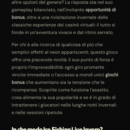
altre opzioni del genere? La risposta sta nel suo
gameplay bilanciato, nell'invitante
opportunità di
bonus
, oltre a una rivisitazione invernale delle
classiche esperienze dei casinò virtuali: il tutto si
fonde in un’avventura vivace e dal ritmo serrato.
Per chi è alla ricerca di qualcosa di più che
semplici effetti al neon appariscenti, questo gioco
offre una piacevole novità. Il suo punto di forza è
proprio l’imprevedibilità: ogni giro promette
vincite immediate o l’accesso a mondi unici
giochi
bonus
che aumentano sia la tensione che le
ricompense. Scoprite come funziona l'assetto,
cosa alimenta la sua popolarità e se è in grado di
intrattenere i giocatori nelle lunghe notti invernali
e nelle sessioni ripetute.
In che modo
Ice Fishing Live
lavoro?