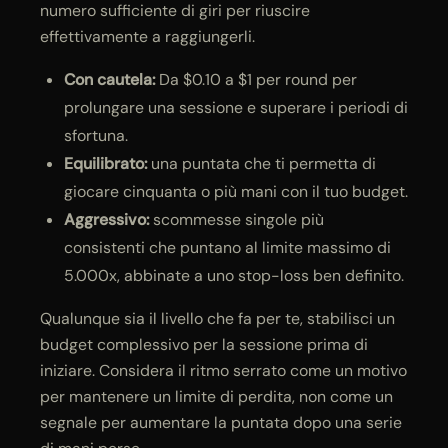
numero sufficiente di giri per riuscire
effettivamente a raggiungerli.
Con cautela:
Da $0.10 a $1 per round per
prolungare una sessione e superare i periodi di
sfortuna.
Equilibrato:
una puntata che ti permetta di
giocare cinquanta o più mani con il tuo budget.
Aggressivo:
scommesse singole più
consistenti che puntano al limite massimo di
5.000x, abbinate a uno stop-loss ben definito.
Qualunque sia il livello che fa per te, stabilisci un
budget complessivo per la sessione prima di
iniziare. Considera il ritmo serrato come un motivo
per mantenere un limite di perdita, non come un
segnale per aumentare la puntata dopo una serie