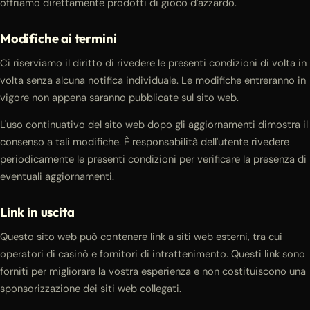
offriamo direttamente prodotti di gioco d'azzardo.
Modifiche ai termini
Ci riserviamo il diritto di rivedere le presenti condizioni di volta in
volta senza alcuna notifica individuale. Le modifiche entreranno in
vigore non appena saranno pubblicate sul sito web.
L'uso continuativo del sito web dopo gli aggiornamenti dimostra il
consenso a tali modifiche. È responsabilità dell'utente rivedere
periodicamente le presenti condizioni per verificare la presenza di
eventuali aggiornamenti.
Link in uscita
Questo sito web può contenere link a siti web esterni, tra cui
operatori di casinò e fornitori di intrattenimento. Questi link sono
forniti per migliorare la vostra esperienza e non costituiscono una
sponsorizzazione dei siti web collegati.