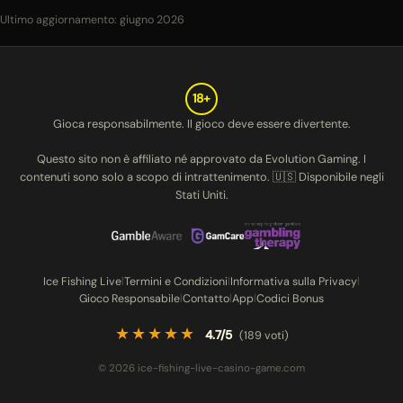
Ultimo aggiornamento: giugno 2026
18+
Gioca responsabilmente. Il gioco deve essere divertente.
Questo sito non è affiliato né approvato da
Evolution Gaming
. I
contenuti sono solo a scopo di intrattenimento. 🇺🇸 Disponibile negli
Stati Uniti.
Ice Fishing Live
Termini e Condizioni
Informativa sulla Privacy
|
|
|
Gioco Responsabile
Contatto
App
Codici Bonus
|
|
|
★★★★★
4.7
/5
(
189
voti)
© 2026 ice-fishing-live-casino-game.com