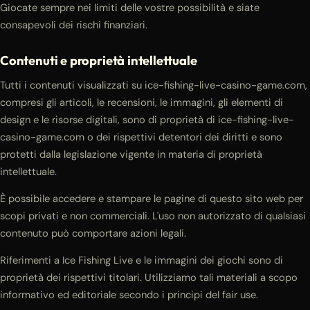
Giocate sempre nei limiti delle vostre possibilità e siate
consapevoli dei rischi finanziari.
Contenuti e proprietà intellettuale
Tutti i contenuti visualizzati su ice-fishing-live-casino-game.com,
compresi gli articoli, le recensioni, le immagini, gli elementi di
design e le risorse digitali, sono di proprietà di ice-fishing-live-
casino-game.com o dei rispettivi detentori dei diritti e sono
protetti dalla legislazione vigente in materia di proprietà
intellettuale.
È possibile accedere e stampare le pagine di questo sito web per
scopi privati e non commerciali. L'uso non autorizzato di qualsiasi
contenuto può comportare azioni legali.
Riferimenti a
Ice Fishing Live
e le immagini dei giochi sono di
proprietà dei rispettivi titolari. Utilizziamo tali materiali a scopo
informativo ed editoriale secondo i principi del fair use.