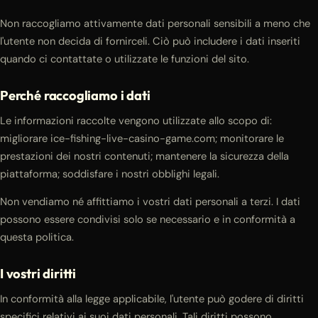
Non raccogliamo attivamente dati personali sensibili a meno che
l'utente non decida di fornirceli. Ciò può includere i dati inseriti
quando ci contattate o utilizzate le funzioni del sito.
Perché raccogliamo i dati
Le informazioni raccolte vengono utilizzate allo scopo di:
migliorare ice-fishing-live-casino-game.com; monitorare le
prestazioni dei nostri contenuti; mantenere la sicurezza della
piattaforma; soddisfare i nostri obblighi legali.
Non vendiamo né affittiamo i vostri dati personali a terzi. I dati
possono essere condivisi solo se necessario e in conformità a
questa politica.
I vostri diritti
In conformità alla legge applicabile, l'utente può godere di diritti
specifici relativi ai suoi dati personali. Tali diritti possono