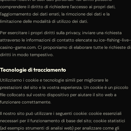
comprendere il diritto di richiedere l'accesso ai propri dati,
l'aggiornamento dei dati errati, la rimozione dei dati e la
limitazione delle modalità di utilizzo dei dati.
Per esercitare i propri diritti sulla privacy, inviare una richiesta
attraverso le informazioni di contatto elencate su ice-fishing-live-
casino-game.com. Ci proponiamo di elaborare tutte le richieste di
diritti in modo tempestivo.
Tecnologie di tracciamento
Utilizziamo i cookie e tecnologie simili per migliorare le
prestazioni del sito e la vostra esperienza. Un cookie è un piccolo
file collocato sul vostro dispositivo per aiutare il sito web a
funzionare correttamente.
Il nostro sito può utilizzare i seguenti cookie: cookie essenziali
necessari per il funzionamento di base del sito; cookie statistici
(ad esempio strumenti di analisi web) per analizzare come gli