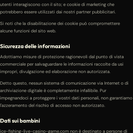
utenti interagiscono con il sito; e cookie di marketing che
potrebbero essere utilizzati dai nostri partner pubblicitari.
Si noti che la disabilitazione dei cookie può compromettere
alcune funzioni del sito web.
Sicurezza delle informazioni
Adottiamo misure di protezione ragionevoli dal punto di vista
commerciale per salvaguardare le informazioni raccolte da usi
impropri, divulgazione ed elaborazione non autorizzata.
Detto questo, nessun sistema di comunicazione via Internet o di
archiviazione digitale è completamente infallibile. Pur
impegnandoci a proteggere i vostri dati personali, non garantiamo
l'azzeramento del rischio di accesso non autorizzato.
Dati sui bambini
ice-fishing-live-casino-game.com non è destinato a persone di