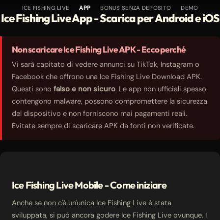
Vai
C
ICE FISHING LIVE
APP
BONUS SENZA DEPOSITO
DEMO
Ice Fishing Live
App - Scarica per Android e iOS
al
a
contenuto
s
a
Non scaricare
Ice Fishing Live
APK - Ecco perché
A
Vi sarà capitato di vedere annunci su TikTok, Instagram o
p
Facebook che offrono una
Ice Fishing Live
Download APK.
p
Questi sono
falso e non sicuro
. Le app non ufficiali spesso
I
contengono malware, possono compromettere la sicurezza
c
del dispositivo e non forniscono mai pagamenti reali.
e
Evitate sempre di scaricare APK da fonti non verificate.
F
i
s
h
i
Ice Fishing Live
Mobile - Come iniziare
n
g
Anche se non c'è un'unica
Ice Fishing Live
è stata
L
sviluppata, si può ancora godere
Ice Fishing Live
ovunque. I