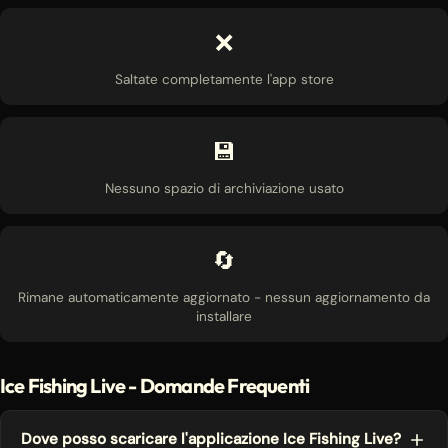
❌
Saltate completamente l'app store
💾
Nessuno spazio di archiviazione usato
🔄
Rimane automaticamente aggiornato - nessun aggiornamento da
installare
Ice Fishing Live
- Domande Frequenti
Dove posso scaricare l'applicazione Ice Fishing Live?