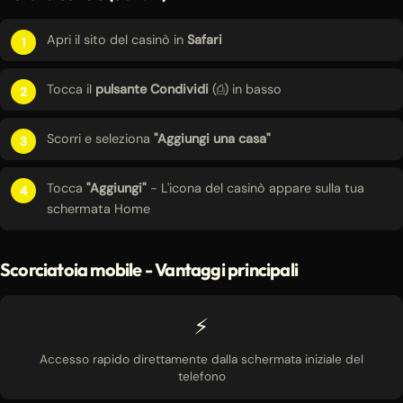
Apri il sito del casinò in
Safari
Tocca il
pulsante Condividi
(⎙) in basso
Scorri e seleziona
"Aggiungi una casa"
Tocca
"Aggiungi"
- L'icona del casinò appare sulla tua
schermata Home
Scorciatoia mobile - Vantaggi principali
⚡
Accesso rapido direttamente dalla schermata iniziale del
telefono