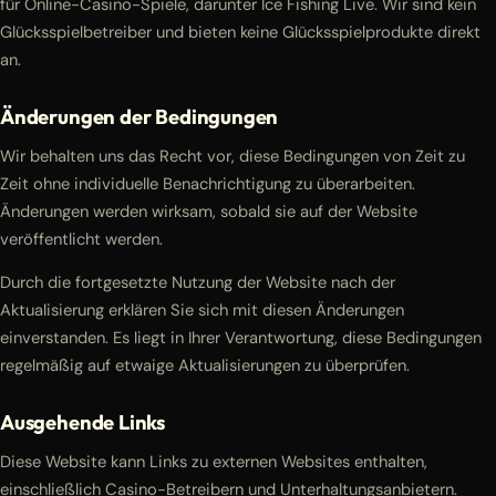
für Online-Casino-Spiele, darunter
Ice Fishing Live
. Wir sind kein
Glücksspielbetreiber und bieten keine Glücksspielprodukte direkt
an.
Änderungen der Bedingungen
Wir behalten uns das Recht vor, diese Bedingungen von Zeit zu
Zeit ohne individuelle Benachrichtigung zu überarbeiten.
Änderungen werden wirksam, sobald sie auf der Website
veröffentlicht werden.
Durch die fortgesetzte Nutzung der Website nach der
Aktualisierung erklären Sie sich mit diesen Änderungen
einverstanden. Es liegt in Ihrer Verantwortung, diese Bedingungen
regelmäßig auf etwaige Aktualisierungen zu überprüfen.
Ausgehende Links
Diese Website kann Links zu externen Websites enthalten,
einschließlich Casino-Betreibern und Unterhaltungsanbietern.