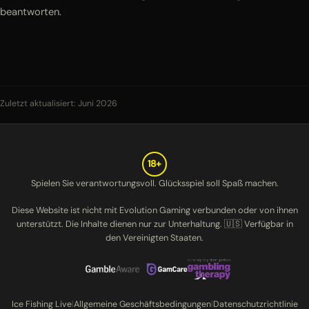
beantworten.
Zuletzt aktualisiert: Juni 2026
18+
Spielen Sie verantwortungsvoll. Glücksspiel soll Spaß machen.
Diese Website ist nicht mit
Evolution Gaming
verbunden oder von ihnen
unterstützt. Die Inhalte dienen nur zur Unterhaltung. 🇺🇸 Verfügbar in
den Vereinigten Staaten.
Ice Fishing Live
Allgemeine Geschäftsbedingungen
Datenschutzrichtlinie
|
|