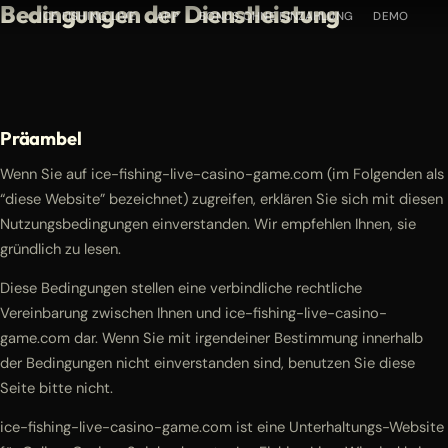
Bedingungen der Dienstleistung
Zum
ICE FISHING LIVE
APP
BONUS OHNE EINZAHLUNG
DEMO
Inhalt
springen
Präambel
Wenn Sie auf ice-fishing-live-casino-game.com (im Folgenden als
“diese Website” bezeichnet) zugreifen, erklären Sie sich mit diesen
Nutzungsbedingungen einverstanden. Wir empfehlen Ihnen, sie
gründlich zu lesen.
Diese Bedingungen stellen eine verbindliche rechtliche
Vereinbarung zwischen Ihnen und ice-fishing-live-casino-
game.com dar. Wenn Sie mit irgendeiner Bestimmung innerhalb
der Bedingungen nicht einverstanden sind, benutzen Sie diese
Seite bitte nicht.
ice-fishing-live-casino-game.com ist eine Unterhaltungs-Website